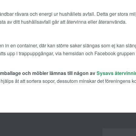
bar råvara och energi ur hushållets avfall. Detta ger stora miljöv
ta av ditt hushållsavfall går att återvinna eller återanvända.
en in en container, där kan större saker slängas som ej kan släng
tts upp i trappuppgångar, via hemsidan och Facebook gruppen s
emballage och möbler lämnas till någon av
Sysavs återvinni
ngen hjälps åt att sortera sopor, dessutom minskar det föreningens