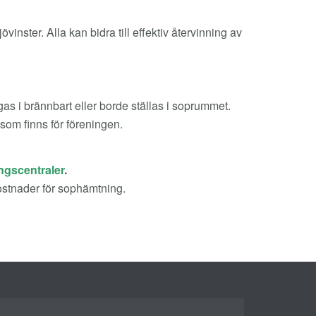
inster. Alla kan bidra till effektiv återvinning av
as i brännbart eller borde ställas i soprummet.
om finns för föreningen.
ngscentraler
.
 kostnader för sophämtning.